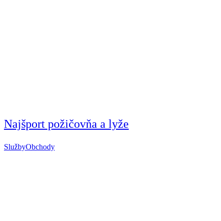
Najšport požičovňa a lyže
Služby
Obchody