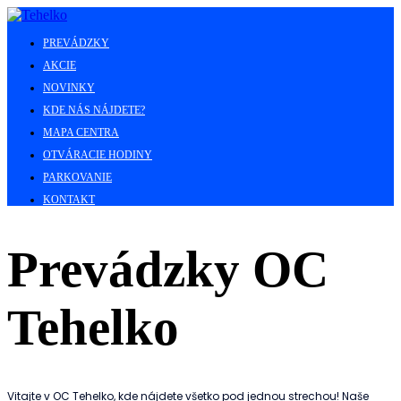
PREVÁDZKY
AKCIE
NOVINKY
KDE NÁS NÁJDETE?
MAPA CENTRA
OTVÁRACIE HODINY
PARKOVANIE
KONTAKT
Prevádzky OC
Tehelko
Vitajte v OC Tehelko, kde nájdete všetko pod jednou strechou! Naše