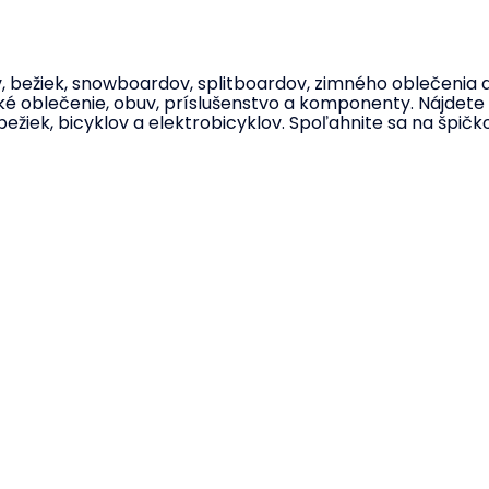
ov, bežiek, snowboardov, splitboardov, zimného oblečeni
ické oblečenie, obuv, príslušenstvo a komponenty. Nájdete 
bežiek, bicyklov a elektrobicyklov. Spoľahnite sa na špičk