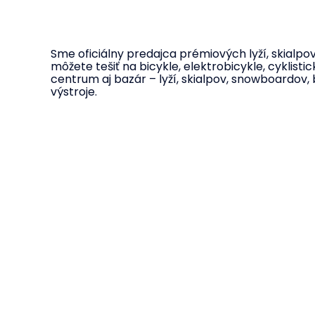
Sme oficiálny predajca prémiových lyží, skialp
môžete tešiť na bicykle, elektrobicykle, cyklist
centrum aj bazár – lyží, skialpov, snowboardov, 
výstroje.