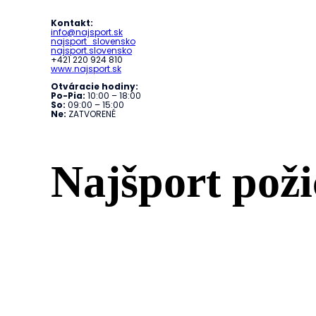
Kontakt:
info@najsport.sk
najsport_slovensko
najsport.slovensko
+421 220 924 810
www.najsport.sk
Otváracie hodiny:
Po-Pia:
10:00 – 18:00
So:
09:00 – 15:00
Ne:
ZATVORENÉ
Najšport poži
Služby
Prevádzky