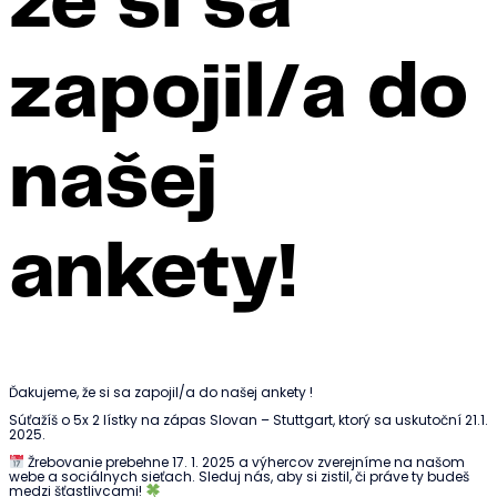
že si sa
zapojil/a do
našej
ankety!
Ďakujeme, že si sa zapojil/a do našej ankety !
Súťažíš o 5x 2 lístky na zápas Slovan – Stuttgart, ktorý sa uskutoční 21.1.
2025.
Žrebovanie prebehne 17. 1. 2025 a výhercov zverejníme na našom
webe a sociálnych sieťach. Sleduj nás, aby si zistil, či práve ty budeš
medzi šťastlivcami!